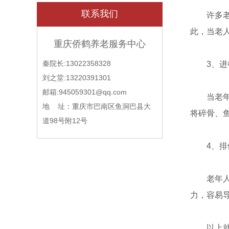
联系我们
许多老年
此，当老
重庆侨鹤养老服务中心
秦院长:13022358328
3、进
刘之堂:13220391301
邮箱:945059301@qq.com
当老年人
地 址：重庆市巴南区鱼洞巴县大
将碎骨、
道98号附12号
4、排
老年人容
力，容易
以上就是