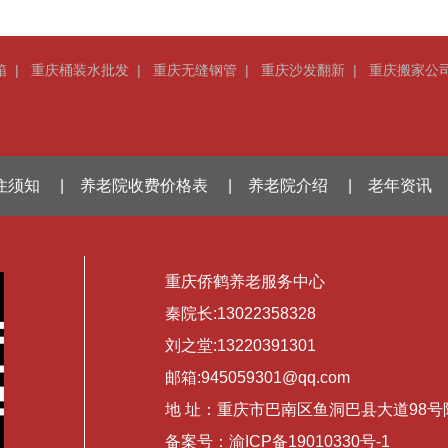
箱
|
重庆桶装水批发
|
重庆无缝钢管
|
重庆沙发翻新
|
重庆搬家公
住须知
|
养老院收费价格表
|
养老院介绍
|
老年资讯
重庆侨鹤养老服务中心
秦院长:13022358328
刘之堂:13220391301
邮箱:945059301@qq.com
地 址：重庆市巴南区鱼洞巴县大道98号
备案号：渝ICP备19010330号-1